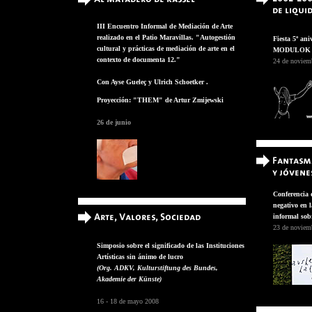
III Encuentro Informal de Mediación de Arte
realizado en el Patio Maravillas. "Autogestión
Fiesta 5º a
cultural y prácticas de mediación de arte en el
MODULOK T
contexto de documenta 12."
24 de noviem
Con Ayse Gueleç y Ulrich Schoetker .
Proyección: "THEM" de Artur Zmijewski
26 de junio
Conferencia 
negativo en 
informal sob
23 de noviem
Simposio sobre el significado de las Instituciones
Artísticas sin ánimo de lucro
(Org. ADKV, Kulturstiftung des Bundes,
Akademie der Künste)
16 - 18 de mayo 2008