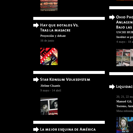
USCHI HUBER
Proyección y debate
Institut se 
16 de junio
4 mayo - 18 a
Jérôme Chazeix
9 mayo - 14 abril
20, 21, 22 ma
Manuel Gil, 
Torrens, Ant
Mesa redonda, 