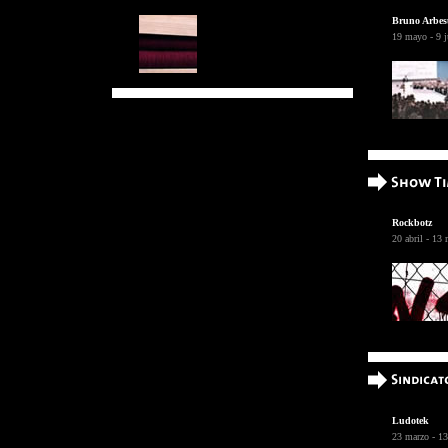
Bruno Arbes
19 mayo - 9 
Rockbotz
20 abril - 13
Ludotek
23 marzo - 13