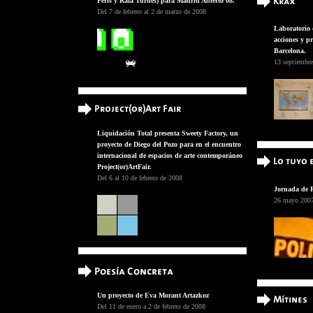
Peris y Rafa Turnes) para Madrid Abierto 08.
Del 7 de febrero al 2 de marzo de 2008
Laboratorio 
acciones y pr
Barcelona.
13 septiembre
Liquidación Total presenta Sweety Factory, un
proyecto de Diego del Pozo para en el encuentro
internacional de espacios de arte contemporáneo
Project(or)ArtFair.
Del 6 al 10 de febrero de 2008
Jornada de R
26 mayo
200
Un proyecto de Eva Morant Artazkoz
Del 11 de enero a 2 de febrero de 2008