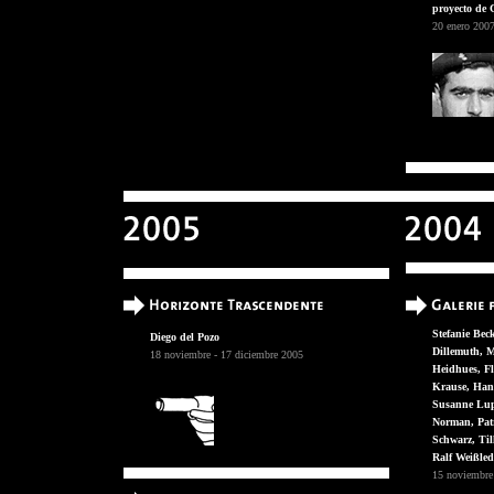
proyecto de
20 enero 200
Stefanie Bec
Diego del Pozo
Dillemuth, M
18 noviembre - 17 diciembre 2005
Heidhues, Fl
Krause, Han
Susanne Lupt
Norman, Patr
Schwarz, Ti
Ralf Weißled
15 noviembre 