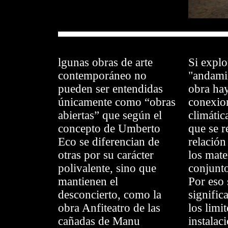
lgunas obras de arte
Si expl
contemporáneo no
"andamio
pueden ser entendidas
obra ha
únicamente como “obras
conexion
abiertas” que según el
climátic
concepto de Umberto
que se r
Eco se diferencian de
relación
otras por su carácter
los mate
polivalente, sino que
conjunt
mantienen el
Por eso 
desconcierto, como la
signifi
obra Anfiteatro de las
los limi
cañadas de Manu
instalac