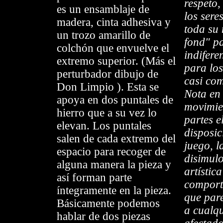
respeto
es un ensamblaje de
los ser
madera, cinta adhesiva y
toda su
un trozo amarillo de
fond" p
colchón que envuelve el
indifere
extremo superior. (Más el
para los
perturbador dibujo de
casi com
Don Limpio ). Esta se
Nota en 
apoya en dos puntales de
movimie
hierro que a su vez lo
partes el
elevan. Los puntales
disposic
salen de cada extremo del
juego, la
espacio para recoger de
disimul
alguna manera la pieza y
artística
así forman parte
comport
íntegramente en la pieza.
que pare
Básicamente podemos
a cualqu
hablar de dos piezas